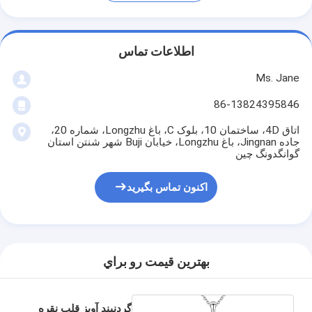
اطلاعات تماس
Ms. Jane
86-13824395846
اتاق 4D، ساختمان 10، بلوک C، باغ Longzhu، شماره 20،
جاده Jingnan، باغ Longzhu، خیابان Buji شهر شنتن استان
گوانگدونگ چین
اکنون تماس بگیرید
بهترين قيمت رو براي
گردنبند آویز قلب نقره