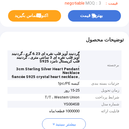
قیمت：negotiable
MOQ：3
بهترین قیمت
اکنون تماس بگیرید
توضیحات محصول
گردنبند آویز قلب نقره ای 6.23 گرم ، گردنبند
آویز قلب نقره ای 3 سانتی متری ، گردنبند
قلب کریستال نامزد S925
برجسته
,
3cm Sterling Silver Heart Pendant
Necklace
,
fiancée S925 crystal heart necklace
جزئیات بسته بندی
کیسه 1pc/PE
زمان تحویل
15-25 روز
شرایط پرداخت
T/T ، Western Union
شماره مدل
YS004SB
قابلیت ارائه
1000000 قطعه/ماه
بیشتر ببینید