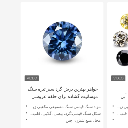
جواهر بهترین برش گرد سبز تیره سنگ
آبی
موسانیت گشاده برای حلقه عروسی
برای
زنان جلوه های ویژه نوری بازی رنگ یا
ونیا
مواد سنگ قیمتی:سنگ مصنوعی مکعبی زیرکونیا
آتش
 و غیره
شکل سنگ قیمتی:گرد، بیضی، گلابی، قلب، مربع، تابشی، کوسن و غیره
محل منبع:شنژن، چین