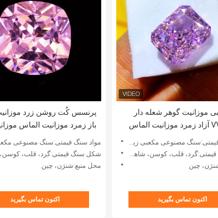
گلابی موزانیت گوهر شعله دار
برش VVS آزاد زمرد موزانیت الماس
باز زمرد موزانیت الماس موزان
رش موزانیت حلقه گلابی
حلقه های صورتی موزانیت حلق
متی:سنگ مصنوعی مکعبی زیرکونیا
مواد سنگ قیمتی:سنگ مصنوعی مکعبی زیرک
، کوسن، شاهزاده خانم، اسکر، بیضی، زمرد، بیضی، گلابی و غیره
شکل سنگ قیمتی:گرد، قلب، کوسن، شاهزاده خانم، اسکر، بیضی، زمرد، بیضی، گلا
نژن، چین
محل منبع:شنژن، چین
اکنون تماس بگیرید
اکنون تماس بگیرید