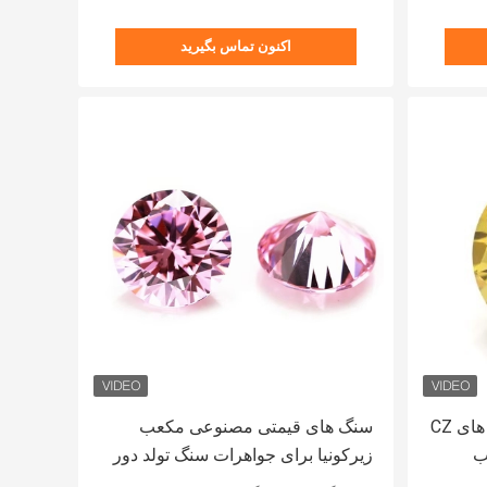
اکنون تماس بگیرید
عمده فروشی 3A رنگ ها سنگ های CZ
سنگ های قیمتی مصنوعی مکعب
3 مکعب
زیرکونیا برای جواهرات سنگ تولد دور
نقره
برش 4mm-10mm