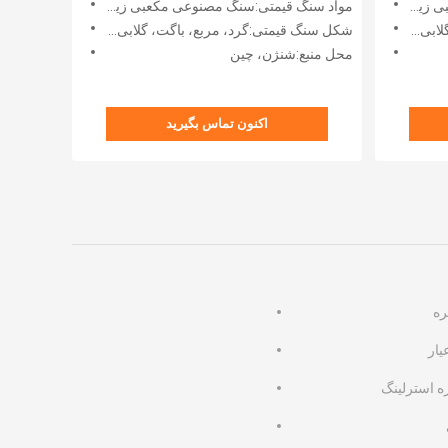
ونیا
مواد سنگ قیمتی:سنگ مصنوعی مکعبی زیرکونیا
 و غیره
شکل سنگ قیمتی:گرد، مربع، باگت، گلابی، بیضی، مارکیز، قلب و غیره
محل منبع:شنژن، چین
اکنون تماس بگیرید
ره
یار
 استرلینگ