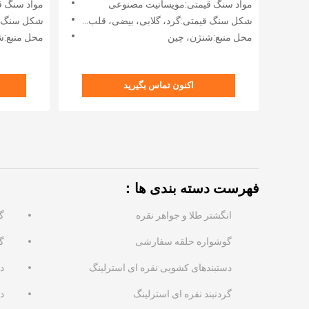
مواد سنگ قیمتی:مویسانیت مصنوعی
مواد سنگ قی
مصنوعی
شکل سنگ قیمتی:گرد، گلابی، بیضی، قلب، مربع، کوسن، و غیره
شکل سنگ قیمتی:گرد، قلب
محل منبع:شنژن، چین
محل منبع:ش
اکنون تماس بگیرید
فهرست دسته بندی ها：
انگشتر طلا و جواهر نقره
گ
گوشواره حلقه سفارشی
گ
دستبندهای کشویی نقره ای استرلینگ
دس
گردنبند نقره ای استرلینگ
د