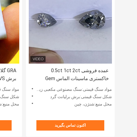
عمده فروشی 0.5ct 1ct 2ct
GRA 
خاکستری ماسینات الماس Gem
خاکستری رنگ بیضوی مروارید برش
پرنسس ب
مواد سنگ قیمتی:سنگ مصنوعی مکعبی زیرکونیا
مواد سنگ قی
گشوده حلقه عروسی moissanite
موزانیت
شکل سنگ قیمتی:برش برلیانت گرد
شکل سنگ قیمتی:گرد، قلب
طبیعی
محل منبع:شنژن، چین
محل منبع:ش
اکنون تماس بگیرید