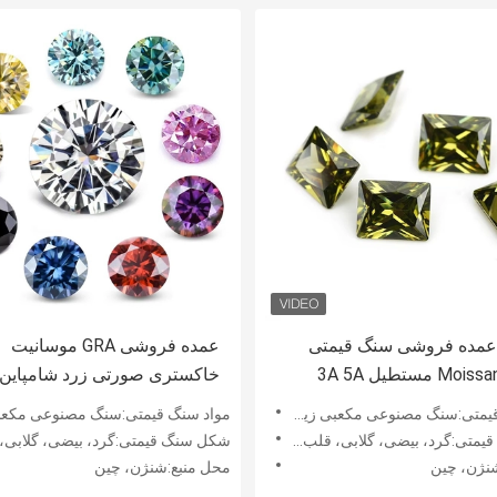
 عمده فروشی سنگ قیمتی
عمده فروشی GRA موسانیت
رنگ Moissanite مستطیل 3A 5A
خاکستری صورتی زرد شامپاین 
گسسته مکعب Zirconia سنگ 4ct
سبز گرد قطع موسانیت الماس 
متی:سنگ مصنوعی مکعبی زیرکونیا
مواد سنگ قیمتی:سنگ مصنوعی مکعبی زیرک
Mois
ساخت جواهرات
، بیضی، گلابی، قلب، مربع، تابشی، کوسن و غیره
شکل سنگ قیمتی:گرد، بیضی، گلابی، قلب، مربع، تابشی، کوسن
نژن، چین
محل منبع:شنژن، چین