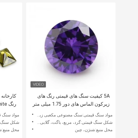
5A کیفیت سنگ های قیمتی رنگ های
کارخانه
زیرکون الماس های دور 1.75 میلی متر
2.25 میلی متر مصنوعی 5ct برای
مواد سنگ قیمتی:سنگ مصنوعی مکعبی زیرکونیا
مواد سنگ قی
حلقه موسانایت
برای حلقه sanite
شکل سنگ قیمتی:گرد، مربع، باگت، گلابی، بیضی، مارکیز، قلب و غیره
شکل سنگ قیمتی:گرد
محل منبع:شنژن، چین
محل منبع:ش