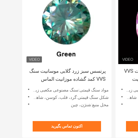
پرنسس کُت روشن زرد موزانیت VVS
پرنسس سبز زرد گلابی موسانیت سنگ
یت
VVS کمد گشاده موزانیت الماس
ه وعده
طلایی گل رز حلقه های نامزدی
ونیا
مواد سنگ قیمتی:سنگ مصنوعی مکعبی زیرکونیا
موزانیت
بی و غیره
شکل سنگ قیمتی:گرد، قلب، کوسن، شاهزاده خانم، اسکر، بیضی، زمرد، بیضی، گلابی و غیره
محل منبع:شنژن، چین
اکنون تماس بگیرید