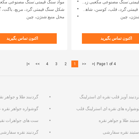
متی:سنگ مصنوعی مکعبی زیرکونیا
مواد سنگ قیمتی:سنگ مصنوعی مکعبی زیرک
ای
، کوسن، شاهزاده خانم، اسکر، بیضی، زمرد، بیضی، گلابی و غیره
شکل سنگ قیمتی:گرد، مربع، باگت، گلابی، بیضی، مارکیز، قلب
نژن، چین
محل منبع:شنژن، چین
اکنون تماس بگیرید
اکنون تماس بگیرید
>|
>>
4
3
2
1
<<
|<
Page 1 of 4
ردنبند آویز قلب نقره ای استرلینگ
گردنبند طلا و جواهر نق
وشواره های نقره ای استرلینگ قلب
گوشواره جواهر نقره ع
تبند طلا و جواهر نقره
ست های جواهرات نقره
ستبند نقره سفارشی
گردنبند نقره سفارشی