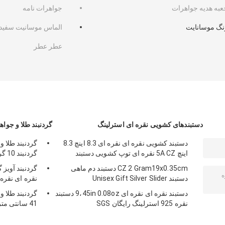
عبه هدیه جواهرات
جواهرات نامه
نگ موسانایت
الماس موسانيت سفيد
عطر عطر
دستبندهای کشویی نقره ای استرلینگ
گردنبند طلا و جواه
دستبند کشویی نقره ای نقره ای 8.3 اینچ 8.3
اینچ 5A CZ نقره ای توپ کشویی دستبند
گردنبند 10 گرم CZ
CZ 2 Gram19x0.35cm دستبند دم ماهی
گردنبند آویز گ
دستبند Unisex Gift Silver Slider
نقره ای نقره
دستبند نقره ای نقره ای 9،45in 0.08oz دستبند
نقره 925 استرلینگ رایگان SGS
41 سانتی متر گردنبند 18k Gold Star SGS